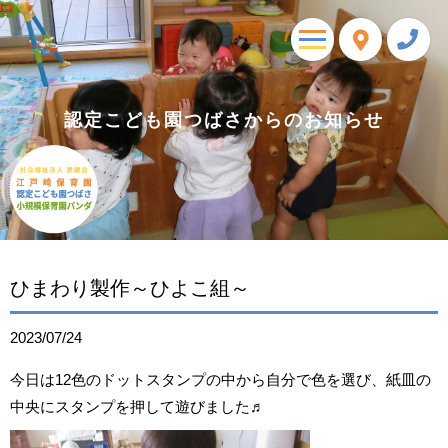
toggle
navigation
認定こども園つばさからのお知らせ
ひまわり製作～ひよこ組～
2023/07/24
今日は12色のドットスタンプの中から自分で色を選び、紙皿の
中央にスタンプを押して遊びました♬