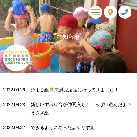
toggle
navigation
お知らせ
2022.09.29
ひよこ組
未満児遠足に行ってきました！
2022.09.28
新しいすべり台が仲間入り！いっぱい遊んだよ☆
うさぎ組
2022.09.27
できるようになったよ☆りす組