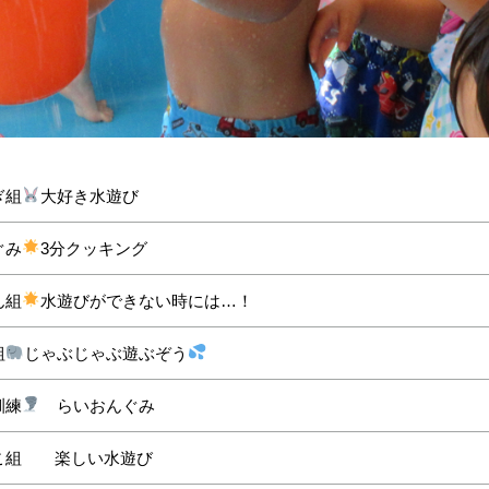
ぎ組
大好き水遊び
ぐみ
3分クッキング
ん組
水遊びができない時には…！
組
じゃぶじゃぶ遊ぶぞう
訓練
らいおんぐみ
こ組 楽しい水遊び