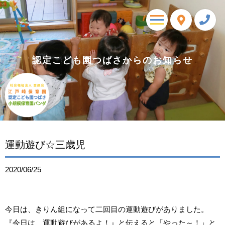
toggle
navigation
認定こども園つばさからのお知らせ
運動遊び☆三歳児
2020/06/25
今日は、きりん組になって二回目の運動遊びがありました。
『今日は、運動遊びがあるよ！』と伝えると「やった～！」と